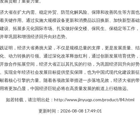
发展贡献了重要力量。
济大省在扩大内需、稳定外贸、防范化解风险、保障和改善民生等方面也
着关键作用。通过实施大规模设备更新和消费品以旧换新、加快新型基础
建设、拓展多元化国际市场、扎实做好保交楼、保民生、保稳定等工作，
并举巩固和增强经济回升向好态势。
践证明，经济大省勇挑大梁，不仅是规模总量的支撑，更是发展质量、结
化、动力转换的引领。通过深化改革释放红利，通过创新发展培育优势，
开放合作拓展空间，经济大省正以其扎实的行动，为巩固经济回升向好势
、实现全年经济社会发展目标提供坚实保障，也为中国式现代化建设新征
献着核心引擎的力量。随着各项政策举措进一步落地见效，经济大省的带
用将更加凸显，中国经济巨轮必将在高质量发展的航道上行稳致远。
如若转载，请注明出处：http://www.jinyuqp.com/product/84.html
更新时间：2026-08-08 17:49:01