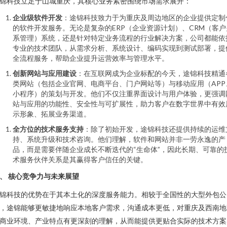
锦科技立足于山城重庆，其核心业务紧密围绕市场需求展开：
企业级软件开发
：途锦科技致力于为重庆及周边地区的企业提供定制
的软件开发服务。无论是复杂的ERP（企业资源计划）、CRM（客户
系管理）系统，还是针对特定业务流程的行业解决方案，公司都能依
专业的技术团队，从需求分析、系统设计、编码实现到测试部署，提
全流程服务，帮助企业提升运营效率与管理水平。
创新网站与应用建设
：在互联网成为企业标配的今天，途锦科技精通
类网站（包括企业官网、电商平台、门户网站等）与移动应用（APP
小程序）的策划与开发。他们不仅注重界面设计与用户体验，更强调
站与应用的功能性、安全性与可扩展性，助力客户在数字世界中有效
示形象、拓展业务渠道。
全方位的技术服务支持
：除了初始开发，途锦科技还提供持续的运维
持、系统升级和技术咨询。他们理解，软件和网站并非一劳永逸的产
品，而是需要伴随企业成长不断迭代的“生命体”，因此长期、可靠的
术服务伙伴关系是其赢得客户信任的关键。
、 核心竞争力与未来展望
锦科技的优势在于其本土化的深度服务能力。相较于全国性的大型外包公
，途锦能够更敏捷地响应本地客户需求，沟通成本更低，对重庆及西南地
商业环境、产业特点有更深刻的理解，从而能提供更贴合实际的技术方案