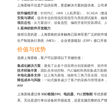
上海荟格不仅是产品供应商，更是解决方案的提供者。公司
软件编程开发
：针对PLC、HMI（人机界面）、SCADA
安装与调试
：提供专业的现场安装指导与系统调试服务，确
项目总包
：从方案设计、设备选型、编程开发到安装调试、人
3. 延伸的软件开发能力
值得注意的是，上海荟格的业务触角已延伸至更广泛的软件
生产制造执行系统（MES）、企业资源规划（ERP）接口
价值与优势
选择上海荟格，客户可以获得以下关键价值：
集成化解决方案
：避免了从多个供应商分别采购硬件、软件
技术经验丰富
：团队在传动控制、PLC编程和系统集成方面
本地化服务支持
：以上海为基地，辐射长三角乃至全国，结
降低成本与风险
：一站式服务减少了客户的采购与管理成本
###
上海荟格通过将
SSD欧陆590、电抗器、PLC控制柜
等优质硬
系。无论是进行单台设备的升级改造，还是实施完整的生产