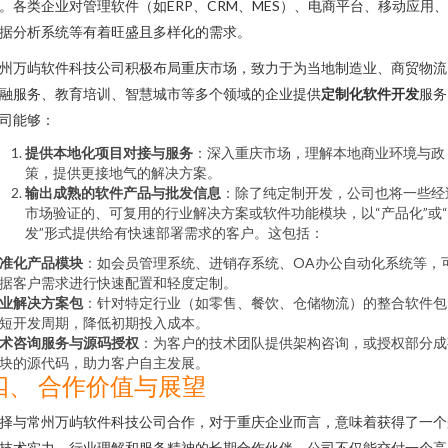
。各类企业对管理软件（如ERP、CRM、MES）、电商平台、移动应用
据分析系统等有着旺盛且多样化的需求。
州万屿软件科技公司积极布局重庆市场，致力于为当地制造业、商贸物流
融服务、教育培训、智慧城市等多个领域的企业提供
定制化软件开发
服务
司能够：
提供本地化项目对接与服务
：深入重庆市场，理解本地商业环境与政
策，提供更接地气的解决方案。
输出成熟的软件产品与批发信息
：除了纯定制开发，公司也将一些经
市场验证的、可复用的行业解决方案或软件功能模块，以“产品化”或
发”形式提供给有快速部署需求的客户。这包括：
准化产品模块
：如会员管理系统、进销存系统、OA办公自动化系统等，
据客户需求进行快速配置和轻度定制。
业解决方案包
：针对特定行业（如零售、餐饮、仓储物流）的整合软件包
短开发周期，降低初期投入成本。
术咨询服务与源码授权
：为客户的技术团队提供架构咨询，或授权部分成
块的源代码，助力客户自主发展。
四、 合作价值与展望
择与常州万屿软件科技公司合作，对于重庆企业而言，意味着获得了一个
技术实力、行业理解和服务精神的长期合作伙伴。公司不仅能交付一个高