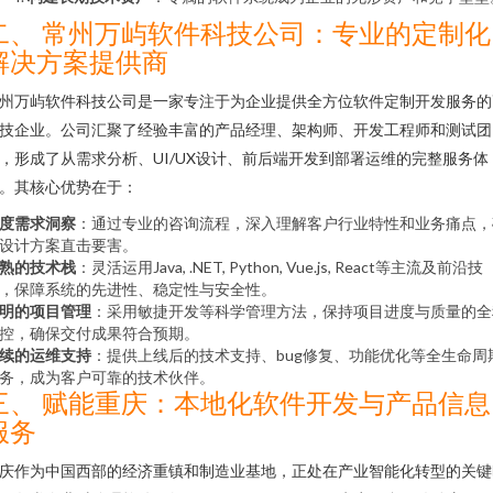
二、 常州万屿软件科技公司：专业的定制化
解决方案提供商
州万屿软件科技公司是一家专注于为企业提供全方位软件定制开发服务的
技企业。公司汇聚了经验丰富的产品经理、架构师、开发工程师和测试团
，形成了从需求分析、UI/UX设计、前后端开发到部署运维的完整服务体
。其核心优势在于：
度需求洞察
：通过专业的咨询流程，深入理解客户行业特性和业务痛点，
设计方案直击要害。
熟的技术栈
：灵活运用Java, .NET, Python, Vue.js, React等主流及前沿技
，保障系统的先进性、稳定性与安全性。
明的项目管理
：采用敏捷开发等科学管理方法，保持项目进度与质量的全
控，确保交付成果符合预期。
续的运维支持
：提供上线后的技术支持、bug修复、功能优化等全生命周
务，成为客户可靠的技术伙伴。
三、 赋能重庆：本地化软件开发与产品信息
服务
庆作为中国西部的经济重镇和制造业基地，正处在产业智能化转型的关键