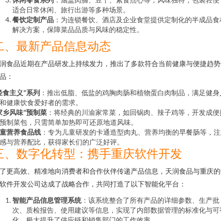
适合日常休闲、旅行出游等多种场景。
餐饮定制产品
：为连锁餐饮、酒店及企业食堂提供定制化的半成品食
解决方案，保障菜品品质与风味的稳定性。
二、最新产品信息动态
润食品近期在产品研发上持续发力，推出了多款符合当前健康与便捷趋势
品：
轻食主义”系列
：推出低脂、低盐的鸡胸肉肠和植物蛋白肉制品，满足健身
和健康饮食爱好者的需求。
家乡风味”预制菜
：将经典的川渝家常菜，如回锅肉、辣子鸡等，开发成便
预制菜包，只需简单加热即可还原地道风味。
童营养食品线
：专为儿童研发的卡通造型肉丸、营养均衡的早餐肠等，注
感与营养配比，获得家长们的广泛好评。
三、数字化转型：携手重庆软件开发
了更高效、精准地向消费者和合作伙伴传递产品信息，天润食品与重庆的
软件开发公司达成了战略合作，共同打造了以下智能化平台：
智能产品信息管理系统
：该系统整合了所有产品的详细参数、生产批
次、质检报告、使用建议等信息，实现了内部数据管理的标准化与可
化，极大提升了供应链和销售部门的工作效率。