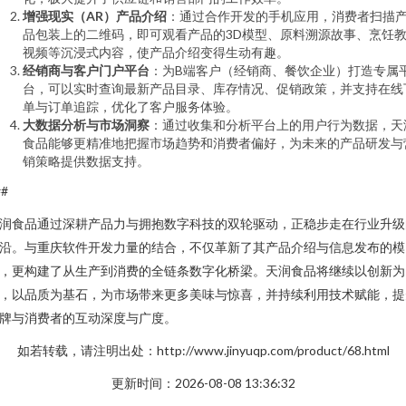
增强现实（AR）产品介绍
：通过合作开发的手机应用，消费者扫描
品包装上的二维码，即可观看产品的3D模型、原料溯源故事、烹饪
视频等沉浸式内容，使产品介绍变得生动有趣。
经销商与客户门户平台
：为B端客户（经销商、餐饮企业）打造专属
台，可以实时查询最新产品目录、库存情况、促销政策，并支持在线
单与订单追踪，优化了客户服务体验。
大数据分析与市场洞察
：通过收集和分析平台上的用户行为数据，天
食品能够更精准地把握市场趋势和消费者偏好，为未来的产品研发与
销策略提供数据支持。
##
润食品通过深耕产品力与拥抱数字科技的双轮驱动，正稳步走在行业升级
沿。与重庆软件开发力量的结合，不仅革新了其产品介绍与信息发布的模
，更构建了从生产到消费的全链条数字化桥梁。天润食品将继续以创新为
，以品质为基石，为市场带来更多美味与惊喜，并持续利用技术赋能，提
牌与消费者的互动深度与广度。
如若转载，请注明出处：http://www.jinyuqp.com/product/68.html
更新时间：2026-08-08 13:36:32